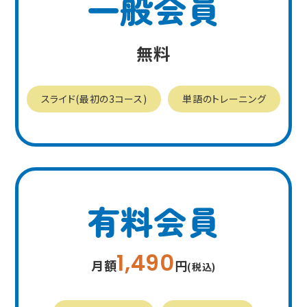
一般会員
無料
スライド(最初の3コース)
単語のトレーニング
有料会員
1,490
月額
円
(税込)